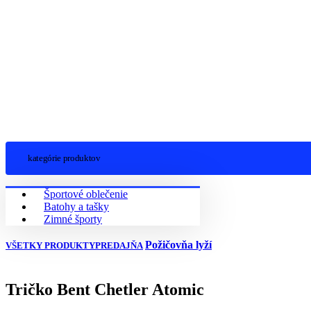
kategórie produktov
Športové oblečenie
Batohy a tašky
Zimné športy
Požičovňa lyží
VŠETKY PRODUKTY
PREDAJŇA
Tričko Bent Chetler Atomic