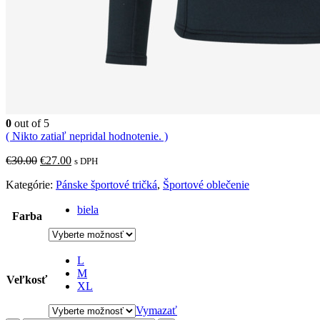
0
out of 5
( Nikto zatiaľ nepridal hodnotenie. )
Pôvodná
Aktuálna
€
30.00
€
27.00
s DPH
cena
cena
Kategórie:
Pánske športové tričká
,
Športové oblečenie
bola:
je:
€30.00.
€27.00.
biela
Farba
L
M
Veľkosť
XL
Vymazať