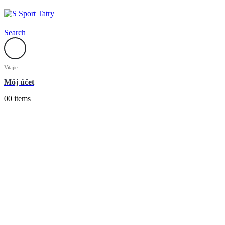
Search
Vitajte
Môj účet
0
0 items