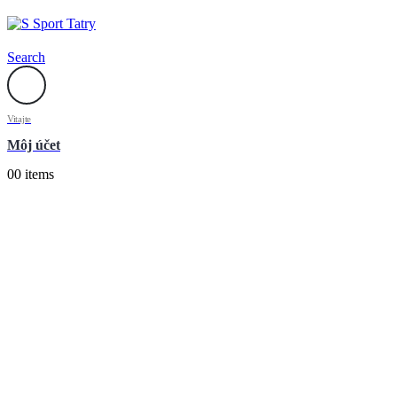
Search
Vitajte
Môj účet
0
0 items