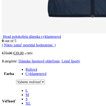
Head polokošela dámska cyklamenová
0
out of 5
( Nikto zatiaľ nepridal hodnotenie. )
Pôvodná
Aktuálna
€
73.00
€
39.00
s DPH
cena
cena
Kategórie:
Dámske športové oblečenie
,
Letné športy
bola:
je:
€73.00.
€39.00.
Ružová
Farba
Cyklamenová
L
M
S
Veľkosť
XL