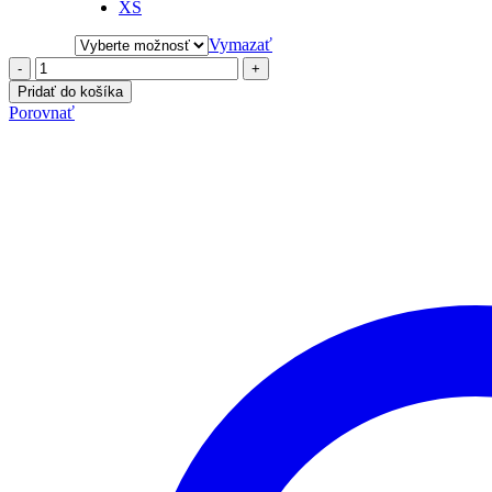
XS
Vymazať
-
+
Pridať do košíka
Porovnať