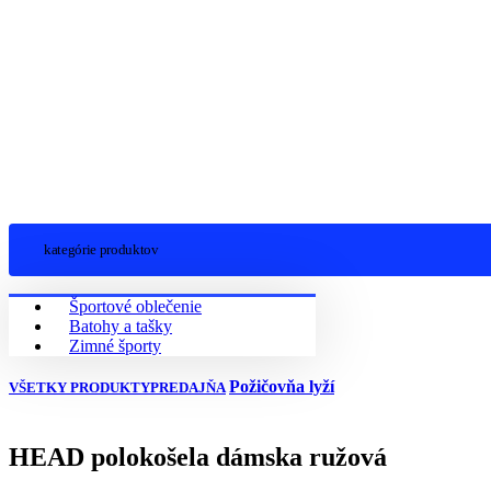
kategórie produktov
Športové oblečenie
Batohy a tašky
Zimné športy
Požičovňa lyží
VŠETKY PRODUKTY
PREDAJŇA
HEAD polokošela dámska ružová