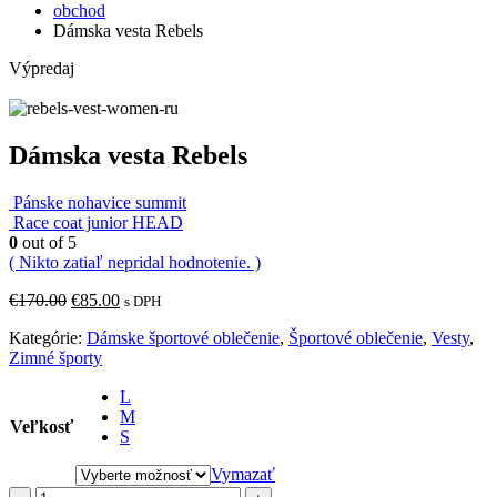
obchod
Dámska vesta Rebels
Výpredaj
Dámska vesta Rebels
Pánske nohavice summit
Race coat junior HEAD
0
out of 5
( Nikto zatiaľ nepridal hodnotenie. )
Pôvodná
Aktuálna
€
170.00
€
85.00
s DPH
cena
cena
Kategórie:
Dámske športové oblečenie
,
Športové oblečenie
,
Vesty
,
bola:
je:
Zimné športy
€170.00.
€85.00.
L
M
Veľkosť
S
Vymazať