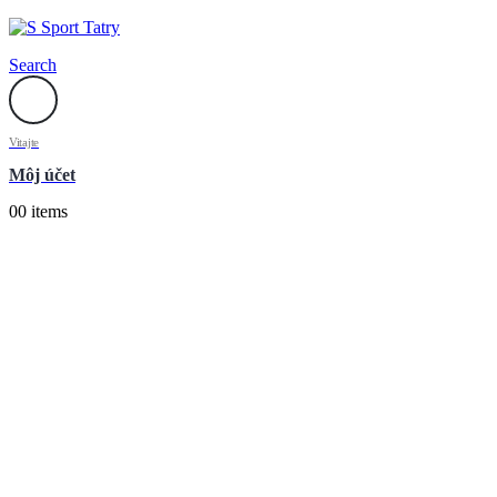
Search
Vitajte
Môj účet
0
0 items