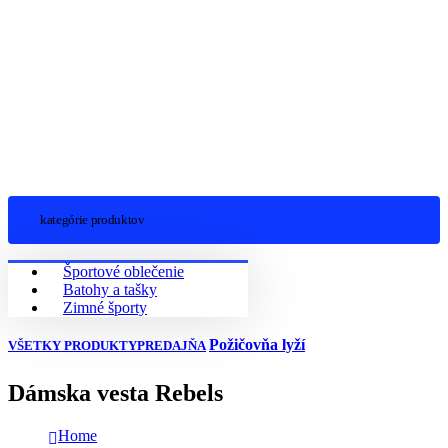
kategórie produktov
Športové oblečenie
Batohy a tašky
Zimné športy
Požičovňa lyží
VŠETKY PRODUKTY
PREDAJŇA
Dámska vesta Rebels
Home