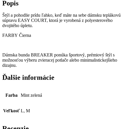
Popis
Štýl a pohodlie prídu ľahko, keď máte na sebe dámsku teplákovú
súpravu EASY COURT, ktorá je vyrobená z polyesterového
dvojitého úpletu.
FARBY
Čierna
Dámska bunda BREAKER ponúka športový, prémiový štýl s
možnosťou výberu zvieracej potlače alebo minimalistickejšieho
dizajnu.
Ďalšie informácie
Farba
Mint zelená
Veľkosť
L, M
Recenzie