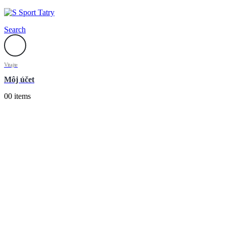
Search
Vitajte
Môj účet
0
0 items