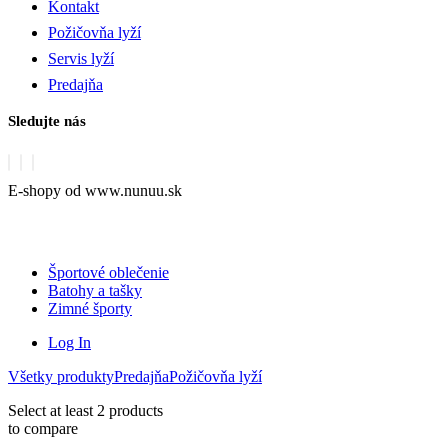
Kontakt
Požičovňa lyží
Servis lyží
Predajňa
Sledujte nás
E-shopy od www.nunuu.sk
Športové oblečenie
Batohy a tašky
Zimné športy
Log In
Všetky produkty
Predajňa
Požičovňa lyží
Select at least 2 products
to compare