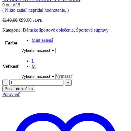
0
out of 5
( Nikto zatiaľ nepridal hodnotenie. )
Pôvodná
Aktuálna
€
140.00
€
99.00
s DPH
cena
cena
Kategórie:
Dámske športové oblečenie
,
Športové súpravy
bola:
je:
€140.00.
€99.00.
Mint zelená
Farba
L
Veľkosť
M
Vymazať
-
+
Pridať do košíka
Porovnať