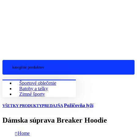
kategórie produktov
Športové oblečenie
Batohy a tašky
Zimné športy
Požičovňa lyží
VŠETKY PRODUKTY
PREDAJŇA
Dámska súprava Breaker Hoodie
Home