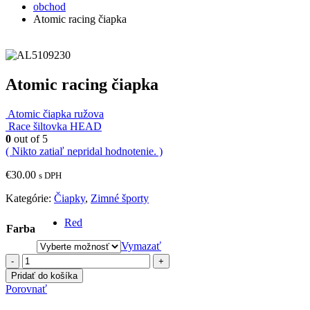
obchod
Atomic racing čiapka
Atomic racing čiapka
Atomic čiapka ružova
Race šiltovka HEAD
0
out of 5
( Nikto zatiaľ nepridal hodnotenie. )
€
30.00
s DPH
Kategórie:
Čiapky
,
Zimné športy
Red
Farba
Vymazať
-
+
Pridať do košíka
Porovnať