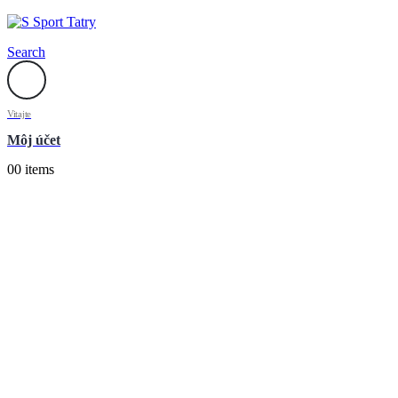
Search
Vitajte
Môj účet
0
0 items