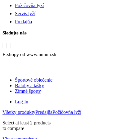
Požičovňa lyží
Servis lyží
Predajňa
Sledujte nás
E-shopy od www.nunuu.sk
Športové oblečenie
Batohy a tašky
Zimné športy
Log In
Všetky produkty
Predajňa
Požičovňa lyží
Select at least 2 products
to compare
View comparison