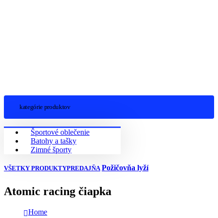
kategórie produktov
Športové oblečenie
Batohy a tašky
Zimné športy
Požičovňa lyží
VŠETKY PRODUKTY
PREDAJŇA
Atomic racing čiapka
Home